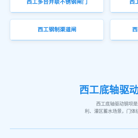
西工多台并联不锈钢闸门
西
西工钢制渠道闸
西
西工底轴驱
西工底轴驱动钢坝是
利、灌区蓄水场景，门体