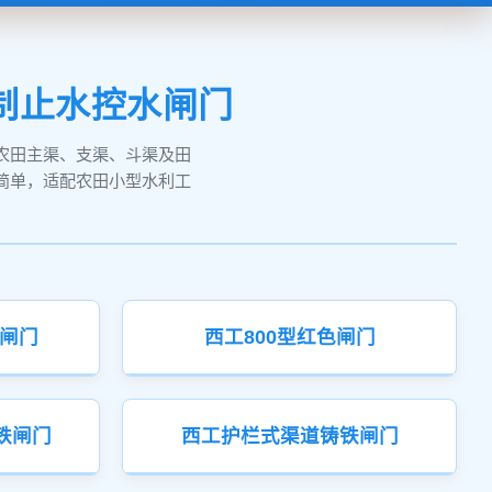
制止水控水闸门
农田主渠、支渠、斗渠及田
简单，适配农田小型水利工
色闸门
西工800型红色闸门
铁闸门
西工护栏式渠道铸铁闸门